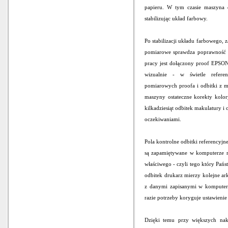
papieru. W tym czasie maszyna d
stabilizując układ farbowy.
Po stabilizacji układu farbowego,
pomiarowe sprawdza poprawność na
pracy jest dołączony proof EPSON
wizualnie - w świetle refere
pomiarowych proofa i odbitki z 
maszyny ostateczne korekty kolo
kilkadziesiąt odbitek makulatury i
oczekiwaniami.
Pola kontrolne odbitki referencyjn
są zapamiętywane w komputerze 
właściwego - czyli tego który Pań
odbitek drukarz mierzy kolejne a
z danymi zapisanymi w komputerz
razie potrzeby koryguje ustawieni
Dzięki temu przy większych nakł