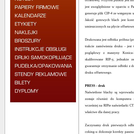
offsetowej. Przyrost punktu jest 
jest uwzględnione w oparciu o P
generuje plik CIP-4 ze wstępnym 
Jakość gotowych blach jest kon
umieszczonych na płycie offsetowe
Drukowana jest odbitka próbna (pr
trakcie zamówienia druku - jes
poglądowy z maszyny Konica-
skalibrowane RIP-y, jednakże 
gwarantuje otrzymanie odbitki z 
druku offsetowego.
PRESS - druk
Naświetlone blachy są wprowadz
zostaje również do komputera
wcześniej na RIPie naświetlarki C
właściwe dla danej pracy.
Zaczynamy druk pierwszych odbi
coking-u dokonuje korekty pasowa