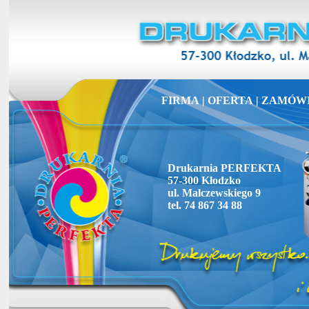
FIRMA
|
OFERTA
|
ZAMÓWI
Drukarnia PERFEKTA
57-300 Kłodzko
ul. Malczewskiego 9
tel. 74 867 34 88