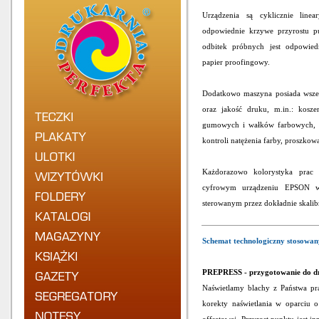
Urządzenia są cyklicznie line
odpowiednie krzywe przyrostu p
odbitek próbnych jest odpowied
papier proofingowy.
Dodatkowo maszyna posiada wszel
oraz jakość druku, m.in.: kosze
gumowych i wałków farbowych, p
kontroli natężenia farby, proszkowa
Każdorazowo kolorystyka prac 
cyfrowym urządzeniu EPSON w
sterowanym przez dokładnie skali
Schemat technologiczny stosowan
PREPRESS - przygotowanie do d
Naświetlamy blachy z Państwa pr
korekty naświetlania w oparciu o