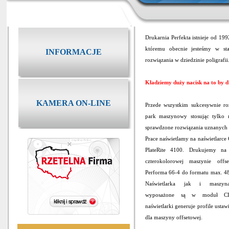
Drukarnia Perfekta istnieje od 199
któremu obecnie jesteśmy w s
INFORMACJE
rozwiązania w dziedzinie poligrafii
Kładziemy duży nacisk na to by d
KAMERA ON-LINE
Przede wszystkim sukcesywnie ro
park maszynowy stosując tylko 
sprawdzone rozwiązania uznanych
Prace naświetlamy na naświetlar
PlateRite 4100. Drukujemy na
czterokolorowej maszynie off
Performa 66-4 do formatu max. 4
Naświetlarka jak i maszyna
wyposażone są w moduł C
naświetlarki generuje profile usta
dla maszyny offsetowej.